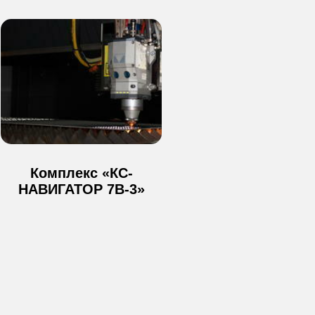
Металлообработка в Москве и МО
любой сложности
Время работы офиса:
с 09:00 до 18:00
Комплекс «КС-
НАВИГАТОР 7В-3»
Время работы производства:
круглосуточно
Контакты
Московская область, г. Красногорск ул.
Речная д.8 (территория Красногорского
механического завода им. Зверева)