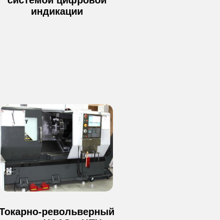
индикации
Токарные работы
Контакты
Все услуги
Вакансии
Изделия
Политика конфиденциальности
Согласие на обработку персональных
данных
Пользовательское соглашение
ООО "ИНТМЕХ"
ИНН 9 718 163 745
Токарно-револьверный