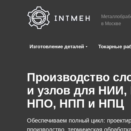
Металлобраб
в Москве
Изготовление деталей
Токарные ра
Производство сл
и узлов для НИИ,
НПО, НПП и НПЦ
Обеспечиваем полный цикл: проекти
производство, термическая обработк
Металлобработ