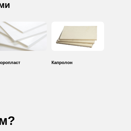
ми
оропласт
Капролон
ем?