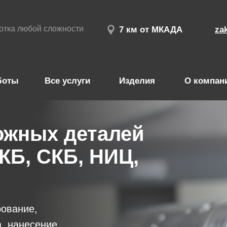
отка любой сложности
7 км от МКАДА
za
боты
Все услуги
Изделия
О компан
ожных деталей
 КБ, СКБ, НИЦ,
рование,
а, нанесение
ка любой сложности в