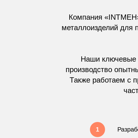
Компания «INTMEH» 
металлоизделий для 
Наши ключевые 
производство опытны
Также работаем с 
час
Разраб